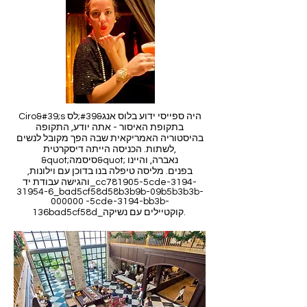
Ciro&#39;s היה ספייסי ידוע בלוס אנג&#39;לס
בתקופת האיסור - אתה יודע, התקופה
בהיסטוריה האמריקאית שבה הפך מקובל לנשים
לשתות. הכניסה הייתה דיסקרטית,
&quot;סיסמה&quot; נאברה, והיינו
בפנים. מליסה טיפלה בנו בדוכן עם וילונות,
והגישה עבודת יד_cc781905-5cde-3194-
31954-6_bad5cf58d58b3b9b-09b5b3b3b-
000000 -5cde-3194-bb3b-
136bad5cf58d_קוקטיילים עם נשיקה.