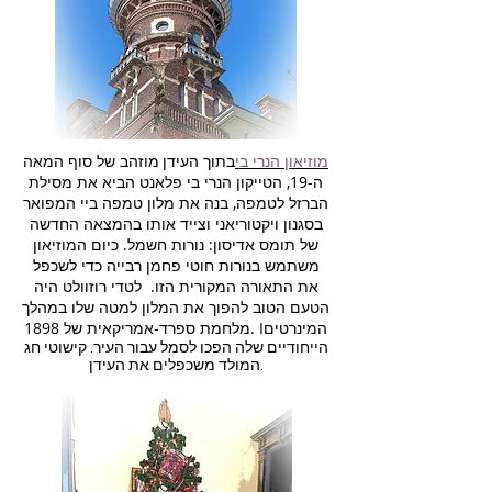
מוזיאון הנרי בי
בתוך ה
של סוף המאה
עידן מוזהב
ה-19, הטייקון הנרי בי פלאנט הביא את מסילת
הברזל לטמפה, בנה את מלון טמפה ביי המפואר
בסגנון ויקטוריאני וצייד אותו בהמצאה החדשה
של תומס אדיסון: נורות חשמל. כיום המוזיאון
משתמש בנורות חוטי פחמן רבייה כדי לשכפל
את התאורה המקורית הזו. לטדי רוזוולט היה
הטעם הטוב להפוך את המלון למטה שלו במהלך
מלחמת ספרד-אמריקאית של 1898. I
המינרטים
הייחודיים שלה הפכו לסמל עבור העיר. קישוטי חג
המולד משכפלים את העידן.