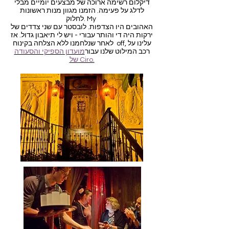
דיקלום רשימה ארוכה של מבצעים יומיים מבלי
לדלג על פעימה. הזמנו מגוון מנות ראשונות
לחלוק. My
האהובים היו הצדפות. לובסטר עם שני צדדים של
ירקות היה די והותר עבורי - ויש לי תיאבון גדול. אז
לאחר שנלחמנו ללא הצלחה בקינוח off, עלינו על
רכב המילוט שלנו עבור
מועדון הספיקי והסעודה
של Ciro.