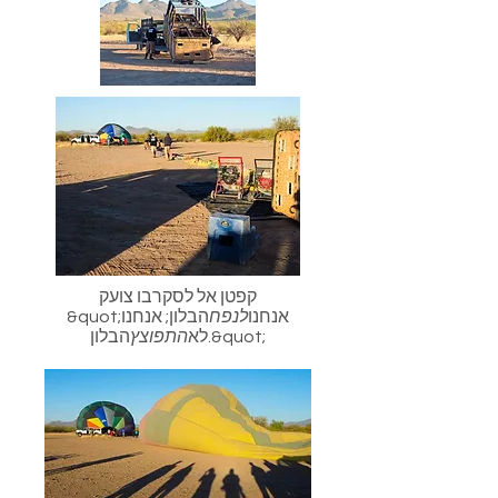
קפטן אל לסקרבו צועק
&quot;אנחנו
לנפח
הבלון; אנחנו
הבלון.&quot;
לא
התפוצץ