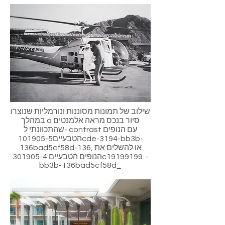
שילוב של תמונות מסוננות ונורמליות שנוצרו
במהלך a סיור בנכס מראה אלמנטים
שהתכוונתי ל- contrast עם הנופים
הטבעיים101905-5cde-3194-bb3b-
136bad5cf58d-136, או להשלים את
הנופים הטבעיים 301905-4c19199199. -
bb3b-136bad5cf58d_