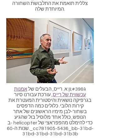
צללית תואמת את התלבושת השחורה
המיוחדת שלה.
ג&#39;ון א. רייס, הבעלים של
אמנות
עכשווית של רייס
, עורכת עבורנו סיור
בגרפיקה נושאית והיסטורית המעטרת את
קירות הלובי. כלולים כמה הדפסים
בשחור-לבן מימיו הראשונים של אתר
הנופש, כולל אחד מלוסיל בול שהגיע
ב- helicopter כדי להימלט מהפפראצי של
שנות ה-60._cc781905-5436_bb-31bd-
31bd-31bd-31bd-31b3b