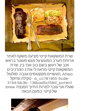
שרת המשקאות קייטי מציעה משקה לאחר
ארוחת הערב המוגש על מגש מעוטר בראש
וזנב של רעשן בשם בוב אנד בין, שרת
המשקאות קייטי מראה לי את 3 המרכיבים
העשויים מקקטוסים אגבה: סולטול, Añejo
טקילה ומיזקל - a_cc781905-5cde-
3194-bb3b- 136bad5cf58d_potent
brew שעליו אני עובר למרות החיוך המנצח
של קייטי. בפעם הבאה.