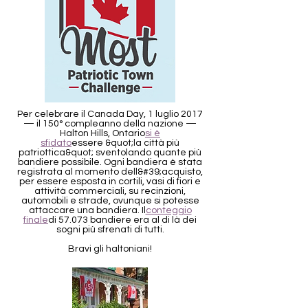
Per celebrare il Canada Day, 1 luglio 2017
— il 150° compleanno della nazione —
Halton Hills, Ontario
si è
sfidato
essere &quot;la città più
patriottica&quot; sventolando quante più
bandiere possibile. Ogni bandiera è stata
registrata al momento dell&#39;acquisto,
per essere esposta in cortili, vasi di fiori e
attività commerciali, su recinzioni,
automobili e strade, ovunque si potesse
attaccare una bandiera. Il
conteggio
finale
di 57.073 bandiere era al di là dei
sogni più sfrenati di tutti.
Bravi gli haltoniani!