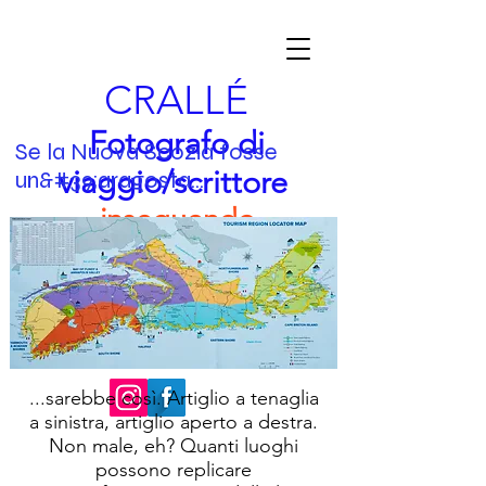
CRALLÉ
Fotografo di
Se la Nuova Scozia fosse
viaggio/scrittore
un&#39;aragosta...
inseguendo
l&#39;essenza
nfo@garycralle.com
| Immagini e
io
testo © 2022 Gary Crallé | Tutti i diritti
riservati
...sarebbe così. Artiglio a tenaglia
a sinistra, artiglio aperto a destra.
Non male, eh? Quanti luoghi
possono replicare