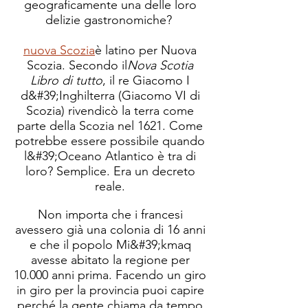
geograficamente una delle loro
delizie gastronomiche?
nuova Scozia
è latino per Nuova
Scozia. Secondo il
Nova Scotia
Libro di tutto
, il re Giacomo I
d&#39;Inghilterra (Giacomo VI di
Scozia) rivendicò la terra come
parte della Scozia nel 1621. Come
potrebbe essere possibile quando
l&#39;Oceano Atlantico è tra di
loro? Semplice. Era un decreto
reale.
Non importa che i francesi
avessero già una colonia di 16 anni
e che il popolo Mi&#39;kmaq
avesse abitato la regione per
10.000 anni prima. Facendo un giro
in giro per la provincia puoi capire
perché la gente chiama da tempo