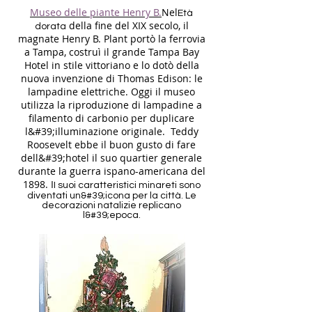
Museo delle piante Henry B.
Nel
Età
della fine del XIX secolo, il
dorata
magnate Henry B. Plant portò la ferrovia
a Tampa, costruì il grande Tampa Bay
Hotel in stile vittoriano e lo dotò della
nuova invenzione di Thomas Edison: le
lampadine elettriche. Oggi il museo
utilizza la riproduzione di lampadine a
filamento di carbonio per duplicare
l&#39;illuminazione originale. Teddy
Roosevelt ebbe il buon gusto di fare
dell&#39;hotel il suo quartier generale
durante la guerra ispano-americana del
1898. I
I suoi caratteristici minareti sono
diventati un&#39;icona per la città. Le
decorazioni natalizie replicano
l&#39;epoca.