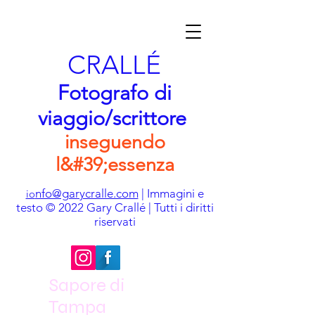
CRALLÉ
Fotografo di
viaggio/scrittore
inseguendo
l&#39;essenza
nfo@garycralle.com
| Immagini e
io
testo © 2022 Gary Crallé | Tutti i diritti
riservati
Sapore di
Tampa