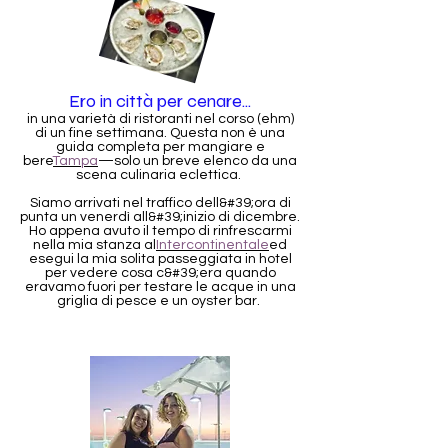
Ero in città per cenare...
in una varietà di ristoranti nel corso (ehm)
di un fine settimana. Questa non è una
guida completa per mangiare e
bere
Tampa
—solo un breve elenco da una
scena culinaria eclettica.
Siamo arrivati nel traffico dell&#39;ora di
punta un venerdì all&#39;inizio di dicembre.
Ho appena avuto il tempo di rinfrescarmi
nella mia stanza al
Intercontinentale
ed
esegui la mia solita passeggiata in hotel
per vedere cosa c&#39;era quando
eravamo fuori per testare le acque in una
griglia di pesce e un oyster bar.