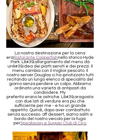
La nostra destinazione per la cena
era
Ristorante Copperfish
nello storico Hyde
Park. L&#39;allargamento del menù dà
un&#39;idea dei piatti serviti e dei prezzi. Il
menu cambia con il miglior pescato. Il
nostro server Douglas ci ha ipnotizzato tutti
recitando un lungo elenco di specialità del
giorno senza perdere un colpo. Abbiamo
ordinato una varietà di antipasti da
condividere. My
preferito erano le ostriche. L&#39;aragosta
con due lati di verdure era più che
sufficiente per me - e ho un grande
appetito. Quindi, dopo aver combattuto
senza successo off dessert, siamo saliti a
bordo del nostro veicolo per la fuga
per
Speakeasy e Supper Club di Ciro.