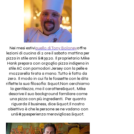
Nei mesi estivi
quello di Tony Boloney
offre
lezioni di cucina di 2 ore il sabato mattina per
pizza in stile anni &#39;20. Il proprietario Mike
Hank prepara con orgoglio pizza indigena in
stile AC con pomodori Jersey con la pelle e
mozzarella tirata a mano. Tutto è fatto da
zero. Il modo in cui fa le fossette con le dita
riflette la sua filosofia: &quot;Non cerchiamo
la gentilezza, ma il carattere&quot;. Mike
descrive il suo background familiare come
una pizza con più ingredienti. Per quanto
riguarda il business, dice &quot;Il nostro
obiettivo è che le persone se ne vadano con
un&#39;esperienza meravigliosa.&quot;