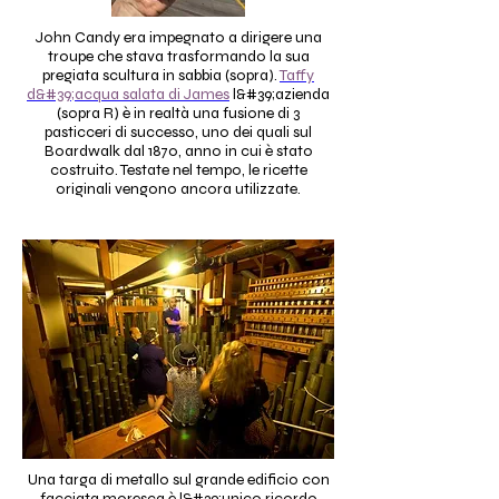
John Candy era impegnato a dirigere una
troupe che stava trasformando la sua
pregiata scultura in sabbia (sopra).
Taffy
d&#39;acqua salata di James
l&#39;azienda
(sopra R) è in realtà una fusione di 3
pasticceri di successo, uno dei quali sul
Boardwalk dal 1870, anno in cui è stato
costruito. Testate nel tempo, le ricette
originali vengono ancora utilizzate.
Una targa di metallo sul grande edificio con
facciata moresca è l&#39;unico ricordo