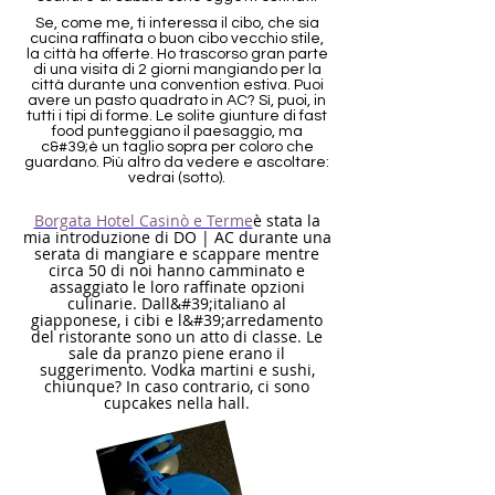
Se, come me, ti interessa il cibo, che sia
cucina raffinata o buon cibo vecchio stile,
la città ha offerte.
Ho trascorso gran parte
di una visita di 2 giorni mangiando per la
città durante una convention estiva.
Puoi
avere un pasto quadrato in AC? Sì, puoi, in
tutti i tipi di forme. Le solite giunture di fast
food punteggiano il paesaggio, ma
c&#39;è un taglio sopra per coloro che
guardano. Più altro da vedere e ascoltare:
vedrai (sotto).
Borgata Hotel Casinò e Terme
è stata la
mia introduzione di DO | AC durante una
serata di mangiare e scappare mentre
circa 50 di noi hanno camminato e
assaggiato le loro raffinate opzioni
culinarie. Dall&#39;italiano al
giapponese, i cibi e l&#39;arredamento
del ristorante sono un atto di classe. Le
sale da pranzo piene erano il
suggerimento. Vodka martini e sushi,
chiunque? In caso contrario, ci sono
cupcakes nella hall.