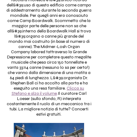
dell&#39;uso di questo edificio come campo
di addestramento durante la seconda guerra
mondiale. Per quegli anni era conosciuto
come Camp Boardwalk. Scommetto che la
maggior parte delle persone non sa che
all&#39;interno della Boardwalk Hall si trova
l&#39;organo a canne più grande del
mondo mai costruito (in base al numero di
canne). The Midmer-Losh Organ
Company labored t
attraverso la Grande
Depressione
per completare questo megalite
musicale che pesa circa 150 tonnellate e
vanta 33.114 canne (nessuno lo sa per certo!)
che vanno dalla dimensione di una matita a
64 piedi di lunghezza. L&#39;organista Dr.
Stephen Ball ci ha accolto alla porta e ha
eseguito una resa familiare.
Clicca su
Stefano e alza il volume
.
Il curatore Carl
Loeser (sullo sfondo, R) interpreta
costantemente il ruolo di un meccanico tra i
tubi. La migliore notizia di tutte? Concerti
estivi gratuiti.