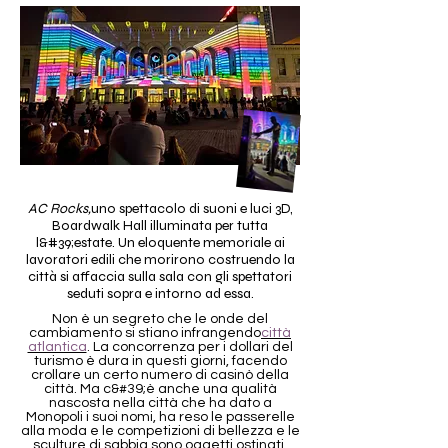
AC Rocks,
uno spettacolo di suoni e luci 3D,
Boardwalk Hall illuminata per tutta
l&#39;estate. Un eloquente memoriale ai
lavoratori edili che morirono costruendo la
città si affaccia sulla sala con gli spettatori
seduti sopra e intorno ad essa.
Non è un segreto che le onde del
cambiamento si stiano infrangendo
città
atlantica
. La concorrenza per i dollari del
turismo è dura in questi giorni, facendo
crollare un certo numero di casinò della
città. Ma c&#39;è anche una qualità
nascosta nella città che ha dato a
Monopoli i suoi nomi, ha reso le passerelle
alla moda e le competizioni di bellezza e le
sculture di sabbia sono oggetti ostinati.