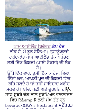
ਪਾਮ ਆਈਲੈਂਡ ਰਿਜ਼ੋਰਟ
,
ਕੇਪ ਹੇਜ਼
ਠੀਕ ਹੈ, ਮੈਂ ਝੂਠ ਬੋਲਿਆ। ਤੁਹਾਨੂੰ
ਕਰਦੇ
ਹਨ
ਇਕਾਂਤ ਪਾਮ ਆਈਲੈਂਡ ਤੱਕ ਪਹੁੰਚਣ
ਲਈ ਇੱਕ ਕਿਸ਼ਤੀ (ਪਾਣੀ ਟੈਕਸੀ) ਦੀ ਲੋੜ
ਹੈ।
ਉੱਥੇ ਇੱਕ ਵਾਰ, ਤੁਸੀਂ ਇੱਕ ਕਾਟੇਜ, ਵਿਲਾ,
ਨਿੱਜੀ ਘਰ, ਆਪਣੀ ਖੁਦ ਦੀ ਕਿਸ਼ਤੀ ਵਿੱਚ
ਰਹਿ ਸਕਦੇ ਹੋ ਜਾਂ ਤੁਸੀਂ ਜਾਇਦਾਦ ਖਰੀਦ
ਸਕਦੇ ਹੋ। ਬੀਚ, ਪੰਛੀ ਅਤੇ ਦੂਰਬੀਨ ਟੀ
ਉਹ
ਸਾਫ਼-ਸੁਥਰੇ ਢੰਗ ਨਾਲ ਸੁਰੱਖਿਅਤ ਵਾਤਾਵਰਣ
ਵਿੱਚ R&amp;R ਲਈ ਮੁੱਖ ਤੱਤ ਹਨ।
Leverock&#39;s Restaurant ਸਟੈਂਡਰਡ