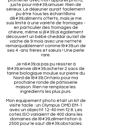
promener avec mon appareil photo,
juste pour m&#39;amuser. Rien de
sérieux. Le déjeuner aurait facilement
pu être tous les échantillons
d&#39;aliments offerts, mais je me
suis limité à une variété de fromages -
en particulier des fromages de
chèvre, même si j&#39;ai également
découvert un bébé cheddar au lait de
vache de 9 mois avec une netteté
remarquablement comme l&#39;un de
ses 4 -ans frères et sœurs ! Une perle
rare.
Je n&#39;ai pas pu résister à
l&#39;envie d&#39;acheter 2 sacs de
farine biologique moulue sur pierre du
Nord de l&#39;Ontario pour ma
prochaine ronde de pâtisserie
maison. Rien ne remplace les
ingrédients les plus purs.
Mon équipement photo était un kit de
visite facile : un Olympus OMD EM-1
avec un objectif 12-40 mm f2.8. Les
cotes ISO variaient de 400 dans les
domaines de l&#39;alimentation à
2500 pour le saut d&#39;obstacles.