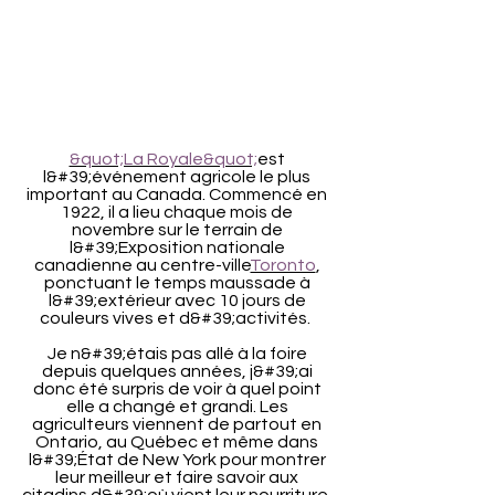
&quot;La Royale&quot;
est
l&#39;événement agricole le plus
important au Canada. Commencé en
1922, il a lieu chaque mois de
novembre sur le terrain de
l&#39;Exposition nationale
canadienne au centre-ville
Toronto
,
ponctuant le temps maussade à
l&#39;extérieur avec 10 jours de
couleurs vives et d&#39;activités.
Je n&#39;étais pas allé à la foire
depuis quelques années, j&#39;ai
donc été surpris de voir à quel point
elle a changé et grandi. Les
agriculteurs viennent de partout en
Ontario, au Québec et même dans
l&#39;État de New York pour montrer
leur meilleur et faire savoir aux