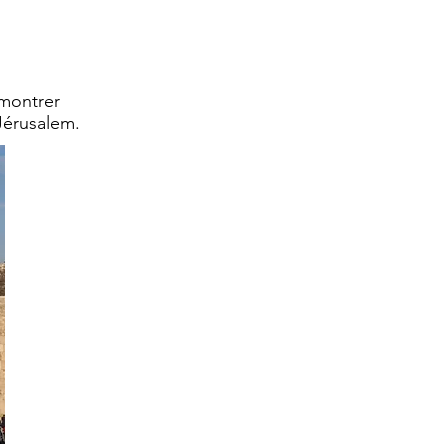
montrer
 Jérusalem.