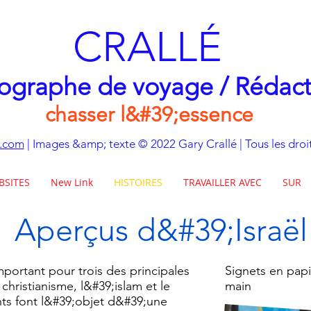
CRALLÉ
ographe de voyage / Rédac
chasser l&#39;essence
e.com
| Images &amp; texte © 2022 Gary Crallé | Tous les droit
BSITES
New Link
HISTOIRES
TRAVAILLER AVEC
SUR
Aperçus d&#39;Israël
important pour trois des principales
Signets en papie
christianisme, l&#39;islam et le
main
ints font l&#39;objet d&#39;une