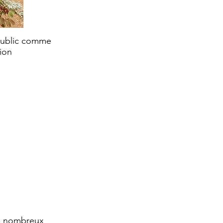
 public comme
ion
de nombreux