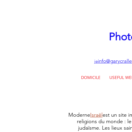
Phot
info@garycrall
je
DOMICILE
USEFUL WE
Moderne
Israël
est un site 
religions du monde : le 
judaïsme. Les lieux sa