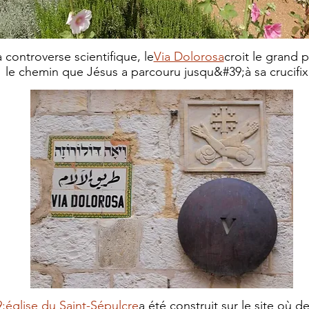
 controverse scientifique, le
Via Dolorosa
croit le grand
le chemin que Jésus a parcouru jusqu&#39;à sa crucifix
;église du Saint-Sépulcre
a été construit sur le site où 