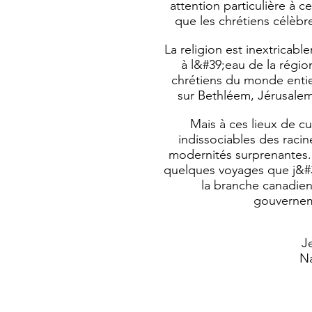
attention particulière à 
que les chrétiens célèbr
La religion est inextricable
à l&#39;eau de la régio
chrétiens du monde entie
sur Bethléem, Jérusalem
Mais à ces lieux de c
indissociables des raci
modernités surprenantes.
quelques voyages que j&#39
la branche canadie
gouvernem
Je
Na