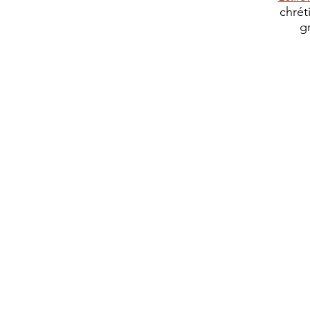
chrét
g