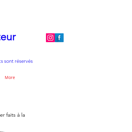
teur
s sont réservés
More
r faits à la