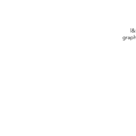
l&
graph