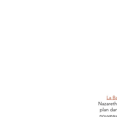
La B
Nazareth
plan da
nouveau,