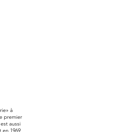
rie» à
de premier
st aussi
t en 1969