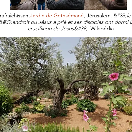
rafraîchissant
Jardin de Gethsémané
, Jérusalem, &#39;
le
39;endroit où Jésus a prié et ses disciples ont dormi la
crucifixion de Jésus&#39;
- Wikipédia