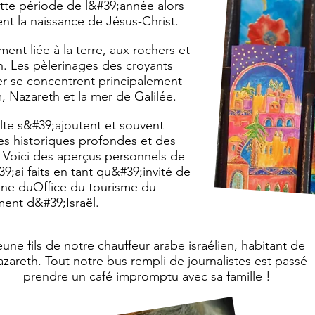
cette période de l&#39;année alors
ent la naissance de Jésus-Christ.
ment liée à la terre, aux rochers et
n. Les pèlerinages des croyants
r se concentrent principalement
, Nazareth et la mer de Galilée.
ulte s&#39;ajoutent et souvent
nes historiques profondes et des
 Voici des aperçus personnels de
;ai faits en tant qu&#39;invité de
nne du
Office du tourisme du
ent d&#39;Israël.
une fils de notre chauffeur arabe israélien, habitant de
zareth. Tout notre bus rempli de journalistes est passé
prendre un café impromptu avec sa famille !