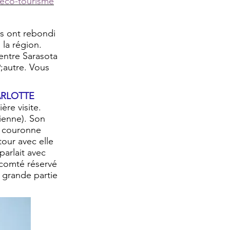
;éco-tourisme
s ont rebondi
 la région.
entre Sarasota
;autre. Vous
ARLOTTE
re visite.
ienne). Son
la couronne
our avec elle
parlait avec
 comté réservé
 grande partie