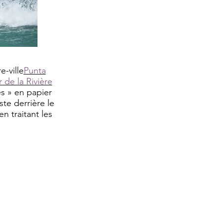
e-ville
Punta
 de la Rivière
es » en papier
ste derrière le
n traitant les