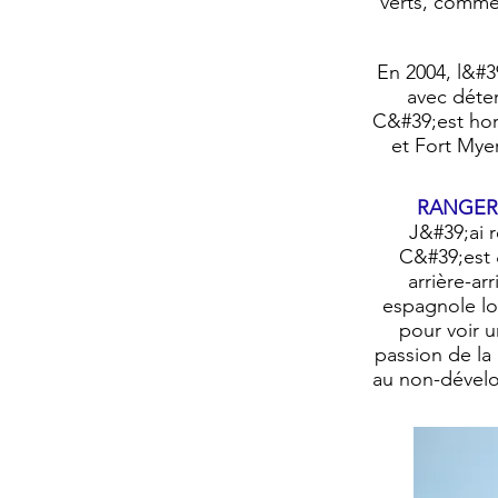
verts, comme
En 2004, l&#3
avec déter
C&#39;est hors
et Fort Mye
RANGER
J&#39;ai r
C&#39;est 
arrière-ar
espagnole lor
pour voir u
passion de la
au non-dévelo