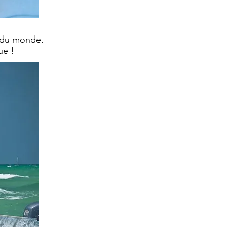
e du monde.
ue !