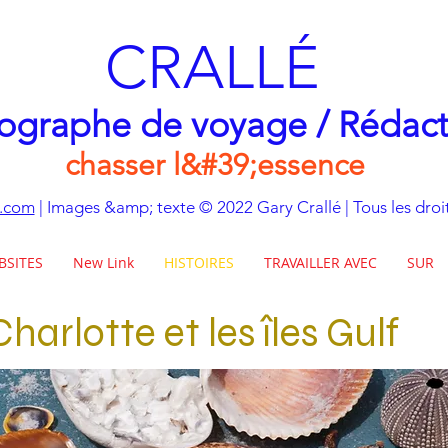
CRALLÉ
ographe de voyage / Rédac
chasser l&#39;essence
e.com
| Images &amp; texte © 2022 Gary Crallé | Tous les droit
BSITES
New Link
HISTOIRES
TRAVAILLER AVEC
SUR
harlotte et les îles Gulf