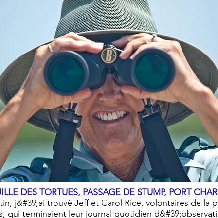
ILLE DES TORTUES, PASSAGE DE STUMP, PORT CHA
, j&#39;ai trouvé Jeff et Carol Rice, volontaires de la p
s, qui terminaient leur journal quotidien d&#39;observati