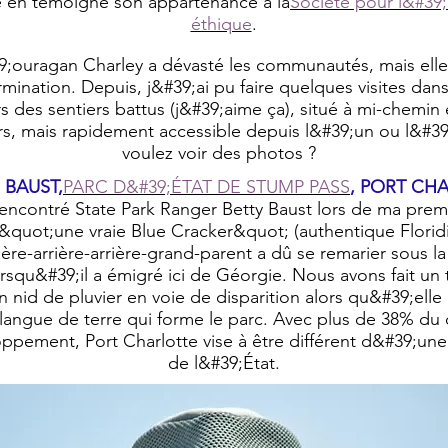
 en témoigne son appartenance à la
Société pour l&#39
éthique
.
9;ouragan Charley a dévasté les communautés, mais elle
mination. Depuis, j&#39;ai pu faire quelques visites dans
 des sentiers battus (j&#39;aime ça), situé à mi-chemin 
rs, mais rapidement accessible depuis l&#39;un ou l&#39
voulez voir des photos ?
 BAUST,
PARC D&#39;ÉTAT DE STUMP PASS
, PORT CH
encontré State Park Ranger Betty Baust lors de ma premiè
&quot;une vraie Blue Cracker&quot; (authentique Florid
rière-arrière-arrière-grand-parent a dû se remarier sous 
squ&#39;il a émigré ici de Géorgie. Nous avons fait un t
n nid de pluvier en voie de disparition alors qu&#39;elle 
 langue de terre qui forme le parc. Avec plus de 38% du
ppement, Port Charlotte vise à être différent d&#39;une
de l&#39;État.