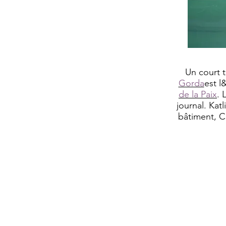
Un court t
Gorda
est l
de la Paix
. 
journal. Katl
bâtiment, Ch