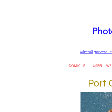
Phot
info@garycrall
je
DOMICILE
USEFUL WE
Port C