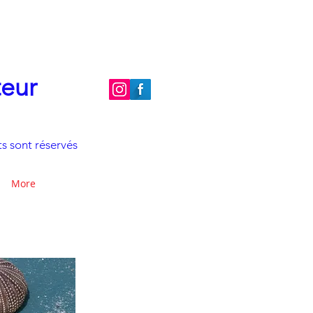
teur
s sont réservés
More