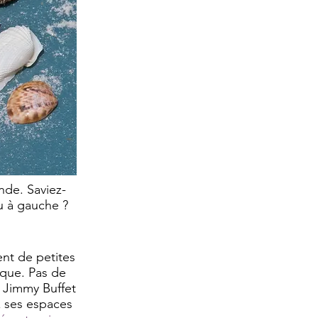
de. Saviez-
u à gauche ?
ent de petites
que. Pas de
t Jimmy Buffet
x ses espaces