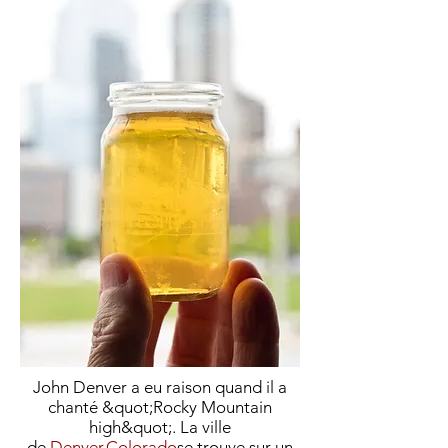
John Denver a eu raison quand il a
chanté &quot;Rocky Mountain
high&quot;. La ville
de
Denver
,
Colorado
se trouve sur un