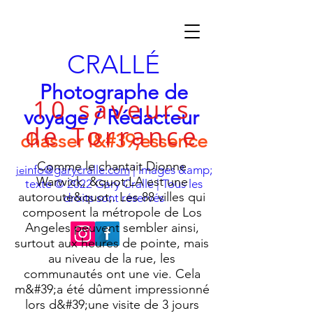
CRALLÉ
Photographe de
10 saveurs
voyage / Rédacteur
de Torrance
chasser l&#39;essence
Comme le chantait Dionne
info@garycralle.com
| Images &amp;
je
Warwick, &quot;LA est une
texte © 2022 Gary Crallé | Tous les
autoroute&quot;. Les 88 villes qui
droits sont réservés
composent la métropole de Los
Angeles peuvent sembler ainsi,
surtout aux heures de pointe, mais
au niveau de la rue, les
communautés ont une vie. Cela
m&#39;a été dûment impressionné
lors d&#39;une visite de 3 jours