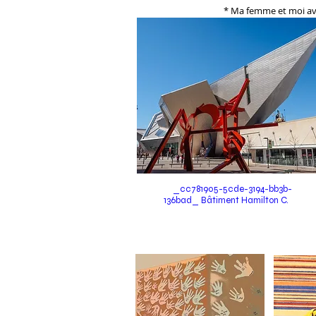
* Ma femme et moi av
_cc781905-5cde-3194-bb3b-
136bad_ Bâtiment Hamilton C.