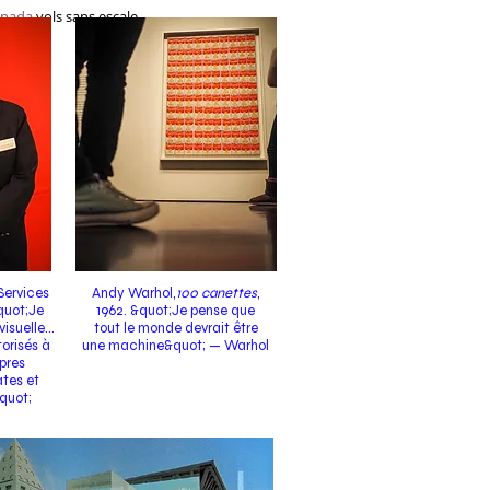
anada
vols sans escale.
Services
Andy Warhol,
100 canettes
,
quot;Je
1962. &quot;Je pense que
isuelle...
tout le monde devrait être
orisés à
une machine&quot; — Warhol
opres
tes et
quot;