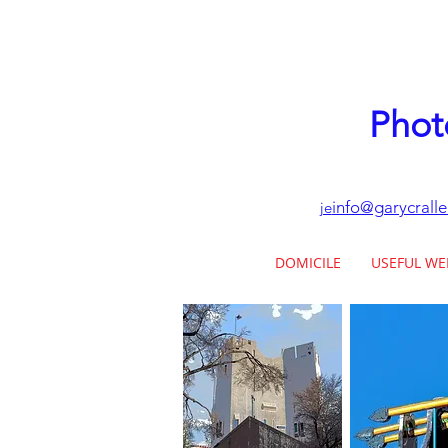
Phot
info@garycrall
je
DOMICILE
USEFUL WE