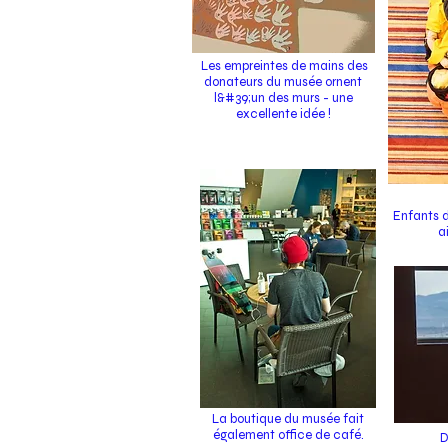
Les empreintes de mains des
donateurs du musée ornent
l&#39;un des murs - une
excellente idée !
Enfants 
a
La boutique du musée fait
également office de café.
D