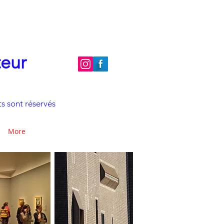
teur
s sont réservés
More