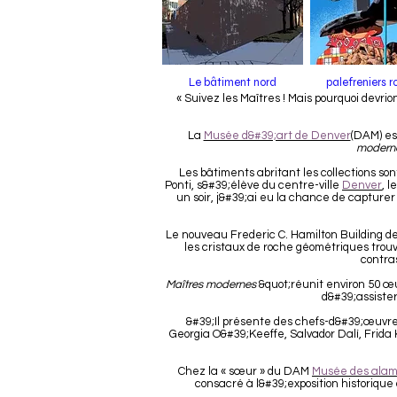
Le bâtiment nord
palefreniers r
« Suivez les Maîtres ! Mais pourquoi devrio
La
Musée d&#39;art de Denver
(DAM) es
modernes
Les bâtiments abritant les collections s
Ponti, s&#39;élève du centre-ville
Denver
, 
un soir, j&#39;ai eu la chance de capturer 
Le nouveau Frederic C. Hamilton Building 
les cristaux de roche géométriques trou
contras
Maîtres modernes
&quot;réunit environ 50 œu
d&#39;assister
&#39;Il présente des chefs-d&#39;œuvre 
Georgia O&#39;Keeffe, Salvador Dalí, Frida 
Chez la « sœur » du DAM
Musée des alamb
consacré à l&#39;exposition historique