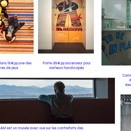
dans l&#39;une des
Porte d&#39;ascenseur pour
ires de jeux
visiteurs handicapés
Comm
d
des
AM est un musée avec vue sur les contreforts des