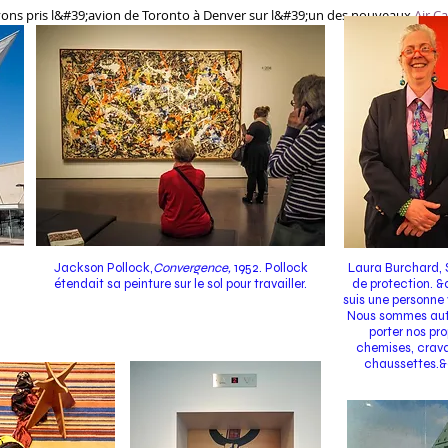
ons pris l&#39;avion de Toronto à Denver sur l&#39;un des nouveaux
Air C
Jackson Pollock,
Convergence,
1952. Pollock
Laura Burchard, 
étendait sa peinture sur le sol pour travailler.
de protection. &
suis une personne v
Nous sommes aut
porter nos pr
chemises, crava
chaussettes.&