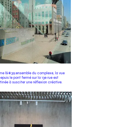
e l&#39;ensemble du complexe, la vue
epuis le pont fermé sur la 13e rue est
tinée à susciter une réflexion créative.