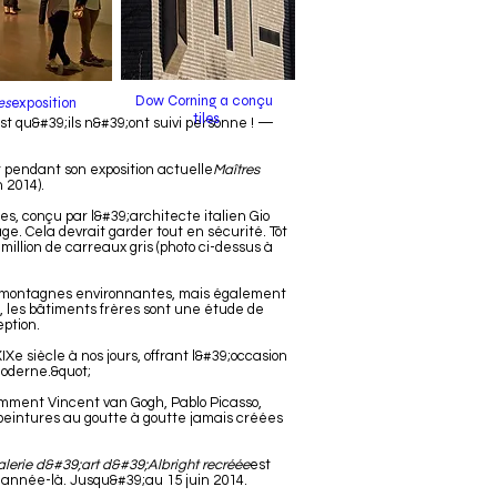
Dow Corning a conçu
es
exposition
tiles
;est qu&#39;ils n&#39;ont suivi personne ! —
t pendant son exposition actuelle
Maîtres
n 2014).
s, conçu par l&#39;architecte italien Gio
. Cela devrait garder tout en sécurité. Tôt
million de carreaux gris (photo ci-dessus à
es montagnes environnantes, mais également
, les bâtiments frères sont une étude de
eption.
Xe siècle à nos jours, offrant l&#39;occasion
moderne.&quot;
amment Vincent van Gogh, Pablo Picasso,
 peintures au goutte à goutte jamais créées
alerie d&#39;art d&#39;Albright recréée
est
e année-là. Jusqu&#39;au 15 juin 2014.