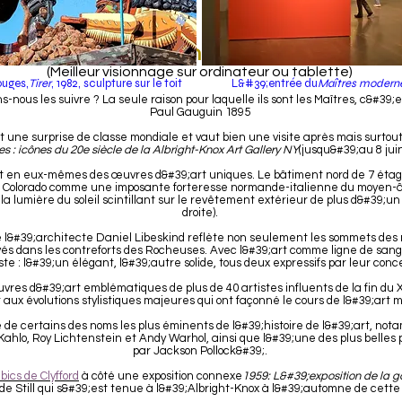
DAM Fine Sights
(Meilleur visionnage sur ordinateur ou tablette)
ouges,
Tirer
, 1982, sculpture sur le toit
L&#39;entrée du
Maîtres modern
ns-nous les suivre ? La seule raison pour laquelle ils sont les Maîtres, c&#39
Paul Gauguin 1895
t une surprise de classe mondiale et vaut bien une visite après mais surtou
 : icônes du 20e siècle de la Albright-Knox Art Gallery NY
(jusqu&#39;au 8 jui
ont en eux-mêmes des œuvres d&#39;art uniques. Le bâtiment nord de 7 étage
le Colorado comme une imposante forteresse normande-italienne du moyen-âge
la lumière du soleil scintillant sur le revêtement extérieur de plus d&#39;un 
droite).
de l&#39;architecte Daniel Libeskind reflète non seulement les sommets d
vés dans les contreforts des Rocheuses. Avec l&#39;art comme ligne de sang
te : l&#39;un élégant, l&#39;autre solide, tous deux expressifs par leur conc
vres d&#39;art emblématiques de plus de 40 artistes influents de la fin du XI
 aux évolutions stylistiques majeures qui ont façonné le cours de l&#39;art 
de certains des noms les plus éminents de l&#39;histoire de l&#39;art, not
Kahlo, Roy Lichtenstein et Andy Warhol, ainsi que l&#39;une des plus belles
par Jackson Pollock&#39;.
ics de Clyfford
à côté une exposition connexe
1959: L&#39;exposition de la g
 de Still qui s&#39;est tenue à l&#39;Albright-Knox à l&#39;automne de cett