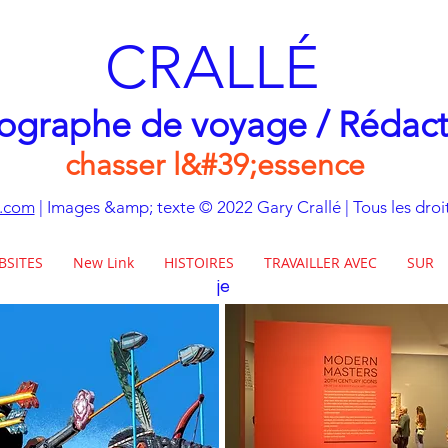
CRALLÉ
ographe de voyage / Rédac
chasser l&#39;essence
e.com
| Images &amp; texte © 2022 Gary Crallé | Tous les droit
BSITES
New Link
HISTOIRES
TRAVAILLER AVEC
SUR
je