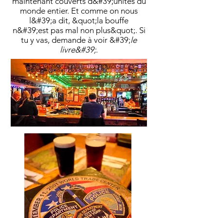
maintenant couverts d&#39;unités du
monde entier. Et comme on nous
l&#39;a dit, &quot;la bouffe
n&#39;est pas mal non plus&quot;.
Si
tu y vas, demande à voir &#39;
le
livre&#39;
.