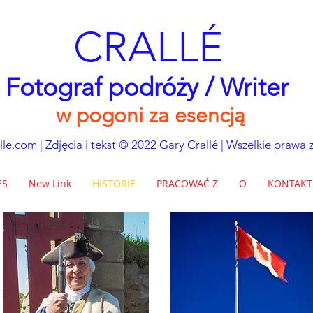
CRALLÉ
Fotograf podróży / Writer
w pogoni za esencją
lle.com
| Zdjęcia i tekst © 2022 Gary Crallé | Wszelkie prawa 
ES
New Link
HISTORIE
PRACOWAĆ Z
O
KONTAKT