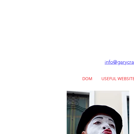
nfo@garycra
i
DOM
USEFUL WEBSIT