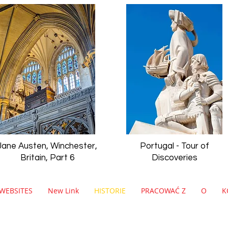
Jane Austen, Winchester,
Portugal - Tour of
Britain, Part 6
Discoveries
WEBSITES
New Link
HISTORIE
PRACOWAĆ Z
O
K