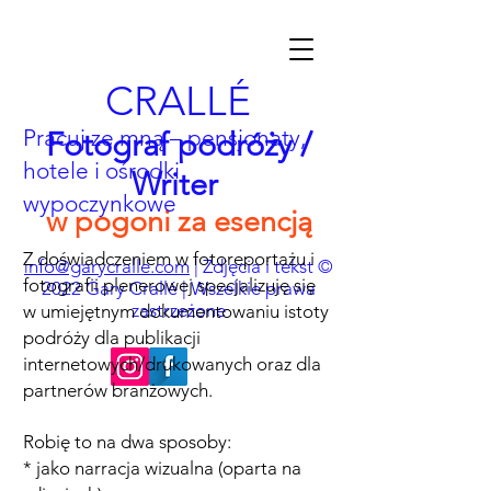
CRALLÉ
Pracuj ze mną – pensjonaty,
Fotograf podróży /
hotele i ośrodki
Writer
wypoczynkowe
w pogoni za esencją
Z doświadczeniem w fotoreportażu i
nfo@garycralle.com
| Zdjęcia i tekst ©
i
fotografii plenerowej specjalizuję się
2022 Gary Crallé | Wszelkie prawa
zastrzeżone
w umiejętnym dokumentowaniu istoty
podróży dla publikacji
internetowych/drukowanych oraz dla
partnerów branżowych.
Robię to na dwa sposoby:
* jako narracja wizualna (oparta na