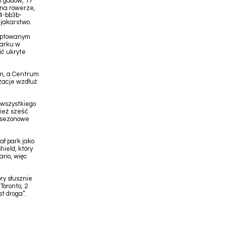
h gadów, 17
 na rowerze,
4-bb3b-
jakarstwo.
doptowanym
parku w
ić ukryte
m, a Centrum
izacje wzdłuż
 wszystkiego
nież sześć
e sezonowe
ał park jako
ield, który
rio, więc
óry słusznie
Toronto, 2
t droga”.