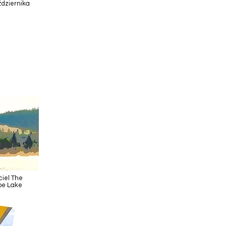
ździernika
ciel The
noe Lake