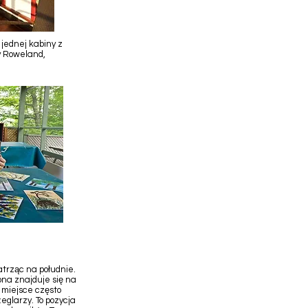
 jednej kabiny z
py Roweland,
trząc na południe.
na znajduje się na
 miejsce często
glarzy. To pozycja