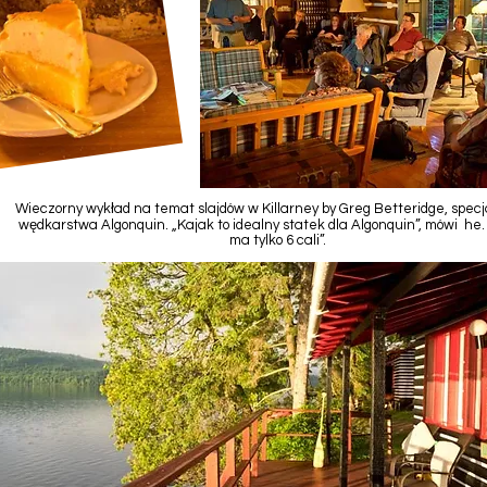
Wieczorny wykład na temat slajdów w Killarney by Greg Betteridge, specja
wędkarstwa Algonquin. „Kajak to idealny statek dla Algonquin”, mówi he.
ma tylko 6 cali”.