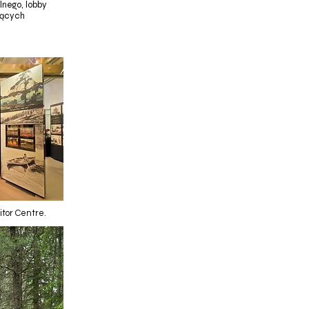
lnego, lobby
jących
tor Centre.