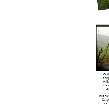
Wolf
znaj
wil
mies
u
ata
bezpie
Zorg
sie