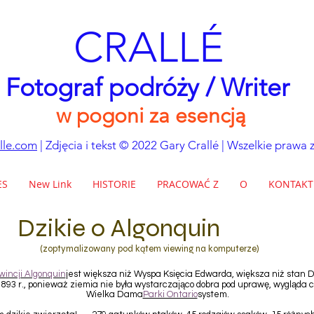
CRALLÉ
Fotograf podróży / Writer
w pogoni za esencją
lle.com
| Zdjęcia i tekst © 2022 Gary Crallé | Wszelkie prawa 
ES
New Link
HISTORIE
PRACOWAĆ Z
O
KONTAKT
Dzikie o Algonquin
(zoptymalizowany pod kątem viewing na komputerze)
wincji Algonquin
jest większa niż Wyspa Księcia Edwarda, większa niż stan 
893 r., ponieważ ziemia nie była wystarczająco dobra pod uprawę, wygląda 
Wielka Dama
Parki Ontario
system.