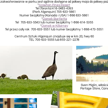
zakwaterowanie w parku jest ogólnie dostępne od połowy maja do połowy pa
*
Arowhon Pines Resort
Tel (Toronto) 416-0483-4393
(Park Algonquin) 705-633-5661
Numer bezpłatny (Kanada i USA) 1-866 633-5661
*
Domek Bartletta
Tel 705-633-5543 lub numer bezpłatny 1-866-614-5355
*
Domek w Killarney
Tel przez cały rok 705-633-5551 lub numer bezpłatny 1-866-473-5551
Centrum Sztuki Algonquin znajduje się w km 20, hwy 60
TEL 705-633-5555 lub 855-221-2278
Sven Miglin, właści
Portage Store, Ca