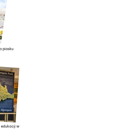
a piasku
u
. edukacji w