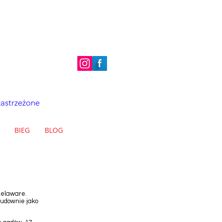
zastrzeżone
BIEG
BLOG
Delaware.
cudownie jako