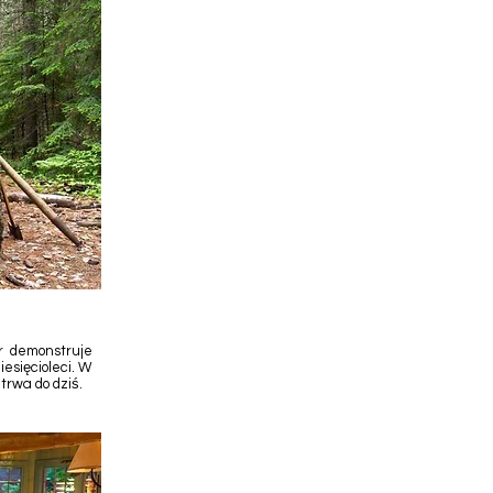
er demonstruje
iesięcioleci. W
rwa do dziś.