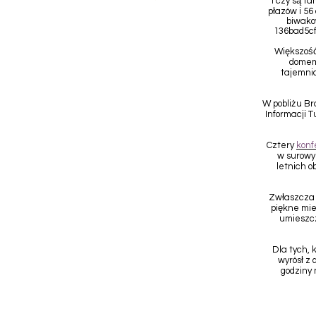
I czy są t
płazów i 56
biwako
136bad5cf
Większość
domem
tajemnic
W pobliżu B
Informacji 
Cztery
konf
w surowy
letnich 
Zwłaszcza j
piękne mie
umieszcz
Dla tych, 
wyrósł z 
godziny 