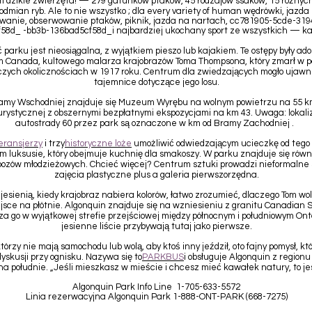
am dzikie zwierzęta! — 279 gatunków ptaków, 45 rodzajów ssaków, 15 różnyc
 odmian ryb. Ale to nie wszystko ; dla every variety of human wędrówki, jazda
wanie, obserwowanie ptaków, piknik, jazda na nartach, cc781905-5cde-319
58d_ -bb3b-136bad5cf58d_i najbardziej ukochany sport ze wszystkich — ka
 parku jest nieosiągalna, z wyjątkiem pieszo lub kajakiem. Te ostępy były a
 Canada, kultowego malarza krajobrazów Toma Thompsona, który zmarł w 
zych okolicznościach w 1917 roku. Centrum dla zwiedzających mogło ujawn
tajemnice dotyczące jego losu.
ramy Wschodniej znajduje się Muzeum Wyrębu na wolnym powietrzu na 55 k
Turystycznej z obszernymi bezpłatnymi ekspozycjami na km 43. Uwaga: lokal
autostrady 60 przez park są oznaczone w km od Bramy Zachodniej .
eransjerzy
i trzy
historyczne loże
umożliwić odwiedzającym ucieczkę od tego
m luksusie, który obejmuje kuchnię dla smakoszy. W parku znajduje się rów
obozów młodzieżowych. Chcieć więcej? Centrum sztuki prowadzi nieformaln
zajęcia plastyczne plus a galeria pierwszorzędna.
esienią, kiedy krajobraz nabiera kolorów, łatwo zrozumieć, dlaczego Tom wol
jsce na płótnie. Algonquin znajduje się na wzniesieniu z granitu Canadian Sh
a go w wyjątkowej strefie przejściowej między północnym i południowym Onta
jesienne liście przybywają tutaj jako pierwsze.
którzy nie mają samochodu lub wolą, aby ktoś inny jeździł, oto fajny pomysł, kt
dyskusji przy ognisku. Nazywa się to
PARKBUS
i obsługuje Algonquin z regionu 
na południe. „Jeśli mieszkasz w mieście i chcesz mieć kawałek natury, to jes
Algonquin Park Info Line 1-705-633-5572
Linia rezerwacyjna Algonquin Park 1-888-ONT-PARK (668-7275)