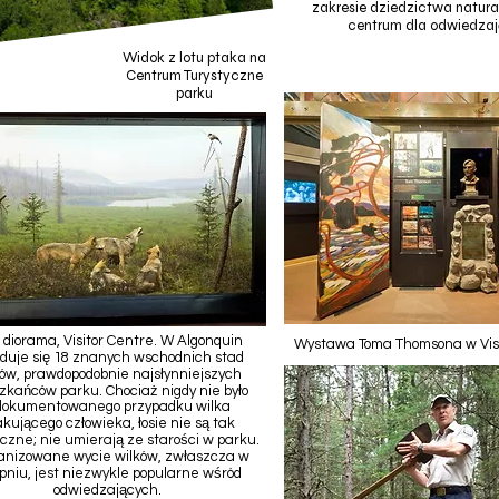
zakresie dziedzictwa natura
centrum dla odwiedza
Widok z lotu ptaka na
Centrum Turystyczne
parku
 diorama, Visitor Centre. W Algonquin
Wystawa Toma Thomsona w Visi
duje się 18 znanych wschodnich stad
ków, prawdopodobnie najsłynniejszych
zkańców parku. Chociaż nigdy nie było
dokumentowanego przypadku wilka
kującego człowieka, łosie nie są tak
czne; nie umierają ze starości w parku.
anizowane wycie wilków, zwłaszcza w
rpniu, jest niezwykle popularne wśród
odwiedzających.