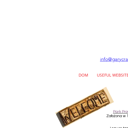
nfo@garycra
i
DOM
USEFUL WEBSIT
Park Pro
Założona w 1