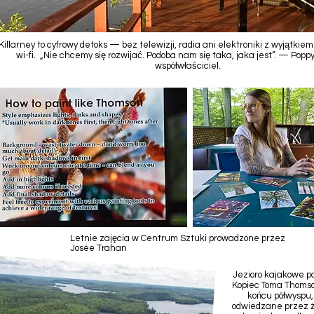
Killarney to cyfrowy detoks — bez telewizji, radia ani elektroniki z wyjątkiem
wi-fi. „Nie chcemy się rozwijać. Podoba nam się taka, jaka jest”. — Pop
współwłaściciel.
Letnie zajęcia w Centrum Sztuki prowadzone przez
Josée Trahan
Jezioro kajakowe pa
Kopiec Toma Thomso
końcu półwyspu,
odwiedzane przez że