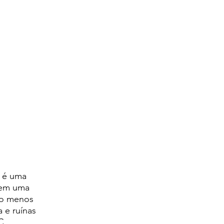
, é uma
 em uma
lo menos
 e ruínas
C.