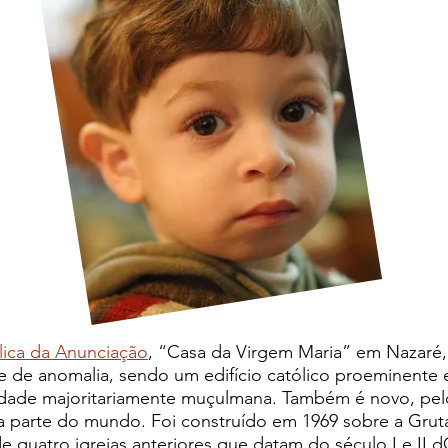
lica da Anunciação
, “Casa da Virgem Maria” em Nazaré
e de anomalia, sendo um edifício católico proeminente
ade majoritariamente muçulmana. Também é novo, pe
a parte do mundo. Foi construído em 1969 sobre a Gruta
e quatro igrejas anteriores que datam do século I e II d