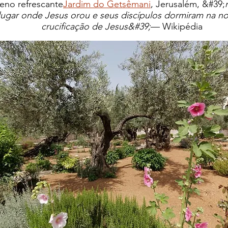
no refrescante
Jardim do Getsêmani
, Jerusalém, &#39;
ugar onde Jesus orou e seus discípulos dormiram na noi
crucificação de Jesus&#39;
— Wikipédia