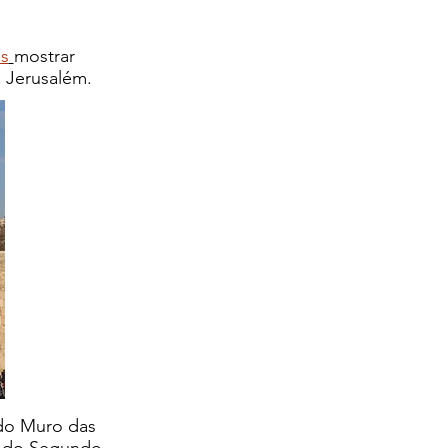
s
mostrar
a Jerusalém.
 do Muro das