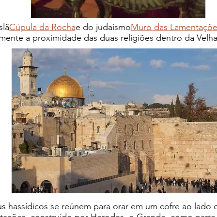
slã
Cúpula da Rocha
e do judaísmo
Muro das Lamentaçõe
amente a proximidade das duas religiões
dentro da Velh
s hassídicos se reúnem para orar em um cofre ao lado