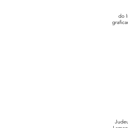
do I
grafic
Judeu