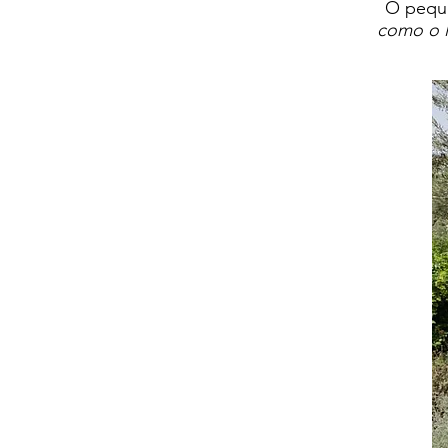
O peque
como o l