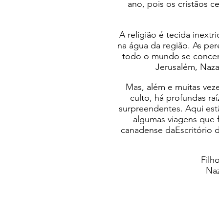
ano, pois os cristãos 
A religião é tecida inextr
na água da região. As per
todo o mundo se concen
Jerusalém, Naza
Mas, além e muitas veze
culto, há profundas ra
surpreendentes. Aqui est
algumas viagens que f
canadense da
Escritório 
Filh
Naz