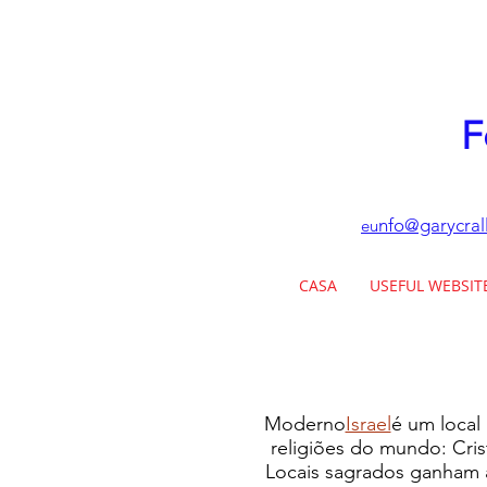
F
nfo@garycral
eu
CASA
USEFUL WEBSIT
Moderno
Israel
é um local
religiões do mundo: Cris
Locais sagrados ganham 