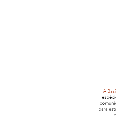
A Basí
espéci
comunid
para est
d