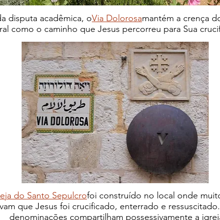
a disputa acadêmica, o
Via Dolorosa
mantém a crença d
ral como o caminho que Jesus percorreu para Sua cruci
reja do Santo Sepulcro
foi construído no local onde muit
vam que Jesus foi crucificado, enterrado e ressuscitado
denominações compartilham possessivamente a igre