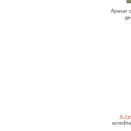
Apesar d
ge
A Ig
acredita