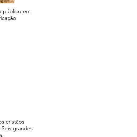
o público em
ficação
os cristãos
. Seis grandes
ja.