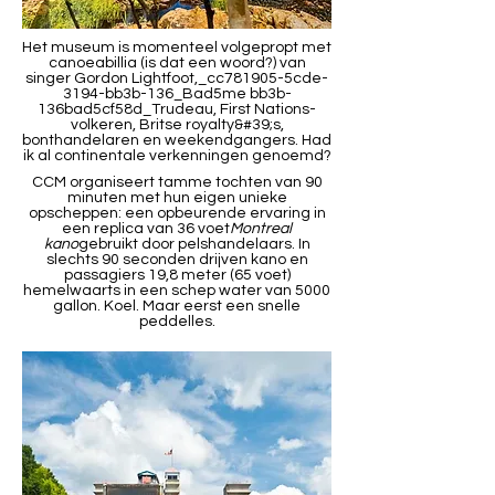
Het museum is momenteel volgepropt met
canoeabillia (is dat een woord?) van
singer Gordon Lightfoot,_cc781905-5cde-
3194-bb3b-136_Bad5me bb3b-
136bad5cf58d_Trudeau, First Nations-
volkeren, Britse royalty&#39;s,
bonthandelaren en weekendgangers. Had
ik al continentale verkenningen genoemd?
CCM organiseert tamme tochten van 90
minuten met hun eigen unieke
opscheppen: een opbeurende ervaring in
een replica van 36 voet
Montreal
kano
gebruikt door pelshandelaars. In
slechts 90 seconden drijven kano en
passagiers 19,8 meter (65 voet)
hemelwaarts in een schep water van 5000
gallon. Koel. Maar eerst een snelle
peddelles.