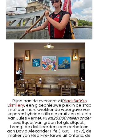
Bijna aan de overkant zit
Black&#39;s
Distillery
, een gloednieuwe plek in de stad
met een indrukwekkende weergave van
koperen hybride stills die eruitzien als iets
van Jules Verne&#39;s
20.000 mijlen onder
zee
. &quot;Van graan tot glas&quot;,
brengt de distilleerderij een eerbetoon
aan David Alexander Fife
(1805 - 1877)
, de
maker van Red Fife-tarwe uit Ontario, de