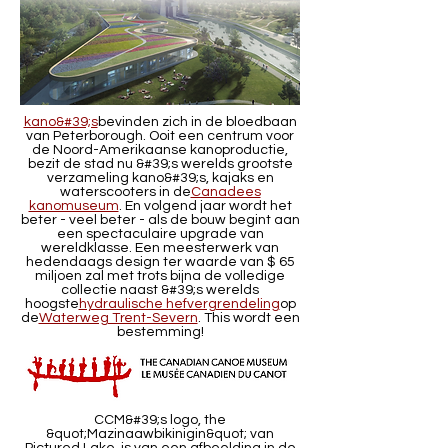
kano&#39;s
bevinden zich in de bloedbaan
van Peterborough. Ooit een centrum voor
de Noord-Amerikaanse kanoproductie,
bezit de stad nu &#39;s werelds grootste
verzameling kano&#39;s, kajaks en
waterscooters in de
Canadees
kanomuseum
. En volgend jaar wordt het
beter - veel beter - als de bouw begint aan
een spectaculaire upgrade van
wereldklasse. Een meesterwerk van
hedendaags design ter waarde van $ 65
miljoen zal met trots bijna de volledige
collectie naast &#39;s werelds
hoogste
hydraulische hefvergrendeling
op
de
Waterweg Trent-Severn
. This wordt een
bestemming!
CCM&#39;s logo, the
&quot;Mazinaawbikinigin&quot; van