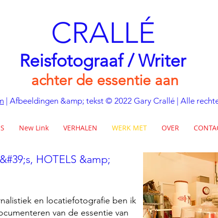
CRALLÉ
Reisfotograaf / Writer
achter de essentie aan
m
| Afbeeldingen &amp; tekst © 2022 Gary Crallé | Alle rec
ES
New Link
VERHALEN
WERK MET
OVER
CONTA
&#39;s, HOTELS &amp;
alistiek en locatiefotografie ben ik
documenteren van de essentie van