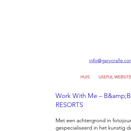
nfo@garycralle.co
i
HUIS
USEFUL WEBSIT
Work With Me – B&amp;B
RESORTS
Met een achtergrond in fotojourn
gespecialiseerd in het kunstig 