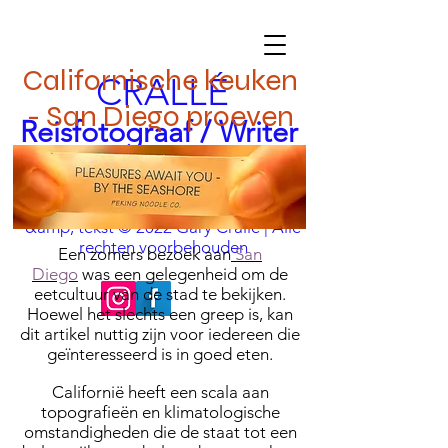
Californische keuken
CRALLÉ
- San Diego proeven
Reisfotograaf / Writer
achter de essentie aan
nfo@garycralle.com
| Afbeeldingen
i
&amp; tekst © 2022 Gary Crallé | Alle
rechten voorbehouden
Een zomers bezoek aan
San
Diego
was een gelegenheid om de
eetcultuur van de stad te bekijken.
Hoewel het slechts een greep is, kan
dit artikel nuttig zijn voor iedereen die
geïnteresseerd is in goed eten.
Californië heeft een scala aan
topografieën en klimatologische
omstandigheden die de staat tot een