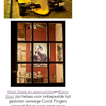
West Steak en zeevruchten
en
Bistro
West
zijn helaas voor onbepaalde tijd
gesloten vanwege Covid
.
Fingers
crossed dat ze weer open gaan