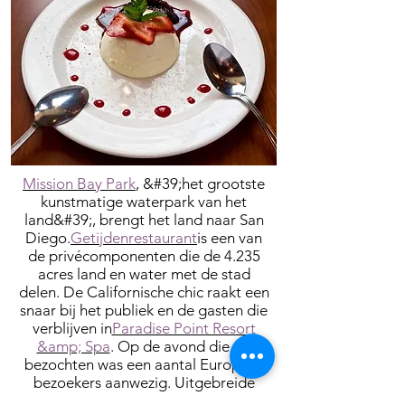
Mission Bay Park
, &#39;het grootste
kunstmatige waterpark van het
land&#39;, brengt het land naar San
Diego.
Getijdenrestaurant
is een van
de privécomponenten die de 4.235
acres land en water met de stad
delen. De Californische chic raakt een
snaar bij het publiek en de gasten die
verblijven in
Paradise Point Resort
&amp; Spa
. Op de avond die wij
bezochten was een aantal Europese
bezoekers aanwezig. Uitgebreide
updates houden de openheid van dit