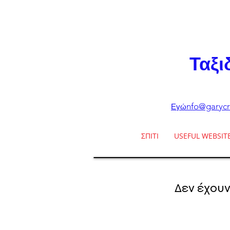
Ταξι
nfo@garycr
Εγώ
ΣΠΙΤΙ
USEFUL WEBSIT
Δεν έχουν