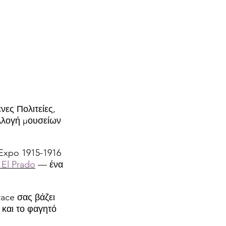
νες Πολιτείες,
λλογή μουσείων
 Expo 1915-1916
 El Prado
— ένα
race σας βάζει
 και το φαγητό