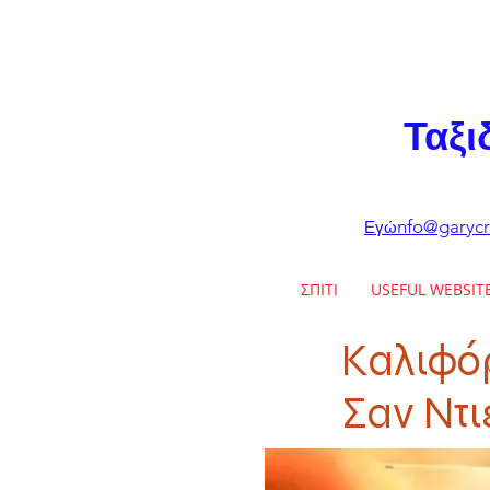
Ταξι
nfo@garycr
Εγώ
ΣΠΙΤΙ
USEFUL WEBSIT
Καλιφόρ
Σαν Ντι