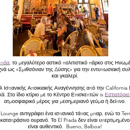
μπόα
, το μεγαλύτερο αστικό πολιτιστικό πάρκο στις Ηνωμέ
χνά ως «Σμιθσόνιαν της Δύσης» για την εντυπωσιακή συ
και γκαλερί.
τιλ Ισπανικής Αποικιακής Αναγέννησης από την California
κά. Στο ίδιο κτίριο με το Κέντρο Επισκεπτών is
Εστιατόριο
ατμοσφαιρικό μέρος για μεσημεριανό γεύμα ή δείπνο.
Lounge αντιγράφει ένα ισπανικό τάπας μπαρ, ενώ το Ter
καταπράσινο ουρανό. Το El Prada δεν είναι υπερτιμημένο
είναι αυθεντικό. Bueno, Balboa!