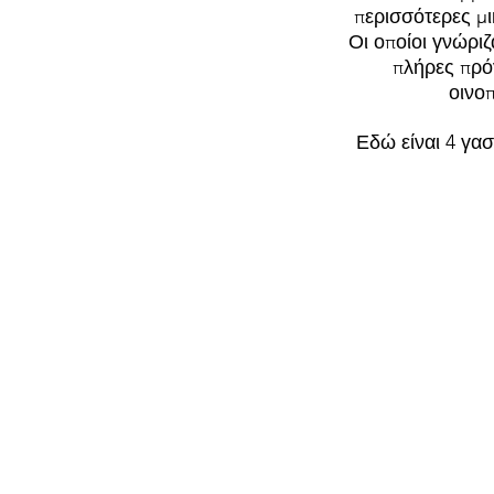
περισσότερες μι
Οι οποίοι γνώρι
πλήρες πρό
οινο
Εδώ είναι 4 γα