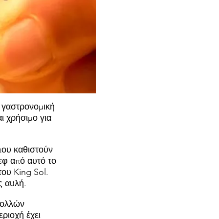
η γαστρονομική
αι χρήσιμο για
που καθιστούν
εφ από αυτό το
ου King Sol.
ς αυλή.
πολλών
ριοχή έχει