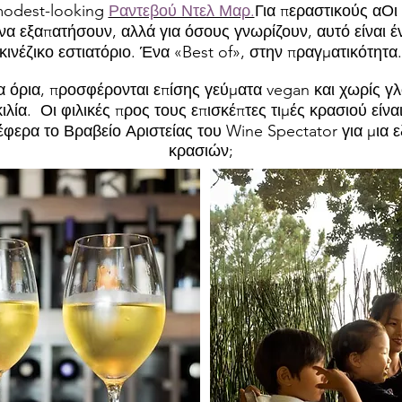
 modest-looking
Ραντεβού Ντελ Μαρ.
Για περαστικούς α
Οι
α εξαπατήσουν, αλλά για όσους γνωρίζουν, αυτό είναι έν
κινέζικο εστιατόριο. Ένα «Best of», στην πραγματικότητα.
α όρια, προσφέρονται επίσης γεύματα vegan και χωρίς γλ
ιλία. Οι φιλικές προς τους επισκέπτες τιμές κρασιού είναι
φερα το Βραβείο Αριστείας του Wine Spectator για μια εξ
κρασιών;