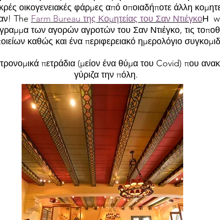
κρές οικογενειακές φάρμες από οποιαδήποτε άλλη κομητ
ζαν! The
Farm Bureau της Κομητείας του Σαν Ντιέγκο
Η we
γραμμα των αγορών αγροτών του Σαν Ντιέγκο, τις τοποθ
ποιείων καθώς και ένα περιφερειακό ημερολόγιο συγκομιδ
στρονομικά πετράδια (μείον ένα θύμα του Covid) που αν
γύριζα την πόλη.