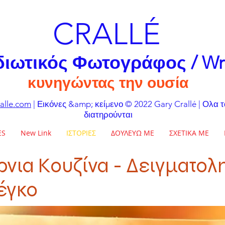
CRALLÉ
διωτικός Φωτογράφος / Wr
κυνηγώντας την ουσία
alle.com
| Εικόνες &amp; κείμενο © 2022 Gary Crallé | Ολα 
διατηρούνται
ES
New Link
ΙΣΤΟΡΙΕΣ
ΔΟΥΛΕΥΩ ΜΕ
ΣΧΕΤΙΚΑ ΜΕ
νια Κουζίνα - Δειγματολ
έγκο