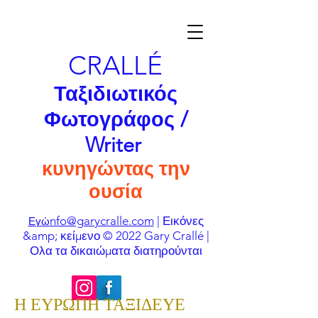
CRALLÉ
Ταξιδιωτικός
Φωτογράφος /
Writer
κυνηγώντας την
ουσία
nfo@garycralle.com
| Εικόνες
Εγώ
&amp; κείμενο © 2022 Gary Crallé |
Ολα τα δικαιώματα διατηρούνται
Η ΕΥΡΩΠΗ ΤΑΞΙΔΕΥΕ