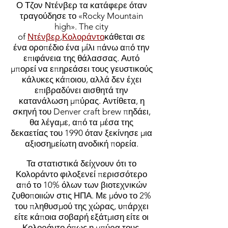
Ο Τζον Ντένβερ τα κατάφερε όταν
τραγούδησε το «Rocky Mountain
high». The city
of
Ντένβερ
,
Κολοράντο
κάθεται σε
ένα οροπέδιο ένα μίλι πάνω από την
επιφάνεια της θάλασσας. Αυτό
μπορεί να επηρεάσει τους γευστικούς
κάλυκες κάποιου, αλλά δεν έχει
επιβραδύνει αισθητά την
κατανάλωση μπύρας. Αντίθετα, η
σκηνή του Denver craft brew πηδάει,
θα λέγαμε, από τα μέσα της
δεκαετίας του 1990 όταν ξεκίνησε μια
αξιοσημείωτη ανοδική πορεία.
Τα στατιστικά δείχνουν ότι το
Κολοράντο φιλοξενεί περισσότερο
από το 10% όλων των βιοτεχνικών
ζυθοποιιών στις ΗΠΑ. Με μόνο το 2%
του πληθυσμού της χώρας, υπάρχει
είτε κάποια σοβαρή εξάτμιση είτε οι
Κολοράντο όπως η μπύρα τους.